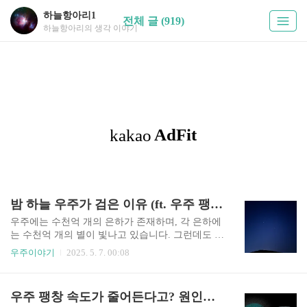
하늘항아리1
전체 글 (919)
하늘항아리의 생각 이야기
밤 하늘 우주가 검은 이유 (ft. 우주 팽창)
우주에는 수천억 개의 은하가 존재하며, 각 은하에
는 수천억 개의 별이 빛나고 있습니다. 그런데도 밤
하늘은 왜 어둡게 보일까요? 이 단순한 질문은 천
우주이야기
2025. 5. 7. 00:08
문학의 가장 흥미로운 수수께끼 중 하나인 ‘올베르
스의 역설’로 이어집니다. 지금부터 밤하늘은 왜
검은지, 우주의 어둠이 간직한 비밀을 함께 이야기
우주 팽창 속도가 줄어든다고? 원인은 암흑에너지 감소?
해 보겠습니다. 역설의 시작, 무한한 별들과 어두운