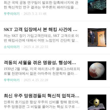
하늘올베르스의 의문 1823년, 독일의 천문학자 하
최근 국제 공동 연구팀이 발표한 암흑에너지에 관
인리히 올베르스는 논리적으로 매우 당혹스러운
한 혁신적인 연구 결과는 우주론의 패러다임을 완
질문을 제기했습니다. 만약 우주가 무한하고 별들
전히 바꿀 가능성을 제시하고 있습니다. 한국천문
우주이야기
2025. 5. 2. 11:48
이 균일하게 분포되어 있다면, 우리가 하늘의 어느
연구원이 참여한 암흑에너지분광장비(DESI) 국제
방향을 보든 결국에는 별을 보게 될 것이므로 밤하
연구진은 암흑에너지가 시간에 따라 약화되고 있
늘은 별빛으로 가득 차 있어야 한다는 것입니다. 이
다는 충격적인 발견을 2025년 3월 24일에 공개했습
SKT 고객 입장에서 본 해킹 사건에 대한 SKT 대응
는 마치 무성한 숲 한가운데 서 있을 때 어느 방향
니다. 이는 기존의 우주 모델에 대한 근본적인 재고
으로 보아도 나무들이 시야..
가 필요할 수 있음을 시사합니다. 기존의 암흑에너
저는 SKT 장기 가입고객인데요, SKT 고객으로 이
지 이해와 표준 우주론 모델 우주는 약 130억 년 전
번 해킹사건에 대해서 어떤 느낌인지 간단히 말씀
빅뱅으로 탄생한 이후 지속적으로 팽창해 왔습니
드리려 합니다. 다들 뉴스를 보셔서 아시겠지만, 저
소식이야기
2025. 4. 28. 22:55
다. 이는 관측에 의해 우리 은하와 멀면 더 멀수록
의 감정을 딱 한 문장으로 말씀드리면? '뭐 일을 이
더 빠르게 멀어진다는 관측에 의해 놀랍게도 이 팽
렇게 하지?'입니다. 그것도 SKT라는 대 통신사가
창은 감속되지 않고 오히려 가속화되고 있다는 사
말입니다. 그럼 해킹을 인지 후, 오늘 오전 예약하
격동의 세월을 겪은 명왕성, 행성에서 왜소행성까지
실이 1998년에 발견되었습니다. 아무것도 없는 우
고 오후 1시에 유심 교체를 하기까지 들었던 지금
주 공간에 어떤 힘이 있기..
의 사태에 대한 이야기 시작합니다. SKT의 소극적
1930년 2월 18일, 미국 애리조나주 플래그스태프의
대응 이유가 궁금해 제가 SKT의 해킹 소식을 처음
로웰 천문대에서 젊은 아마추어 천문학자 클라이
들었던 날은 20일입니다. '응? 뭐? 해킹? KT도 LGT
드 톰보는 두 장의 밤하늘 사진을 번갈아 비교하다
우주이야기
2025. 4. 25. 22:28
도 다 당했는 걸 뭘 이렇게 호들갑이냐?' 이렇게 처
가 미세하게 움직이는 점 하나를 발견했습니다. 이
음 생각하였습니다. 그런데, 뉴스의 내용을 보니 점
는 퍼시벌 로웰이 예측한 ‘행성 X’의 흔적이었고, 3
점 마음이 두근 거리더라고요, '음 ~~~ 정말 큰 일
월 13일 태양계 9번째 행성 명왕성의 공식 발견으
최신 우주 망원경들의 혁신적 업적과 미래
인 것 같은데?'라는 생각이 드는 순간 ..
로 이어졌습니다. 이 발견은 당시 전 세계 과학계와
대중에게 커다란 반향을 일으켰습니다. 명왕성의
인류의 호기심은 항상 우주의 신비를 향해 왔으며,
이름은 영국 옥스퍼드의 11세 소녀 베네티아 버니
우주 망원경은 그 비밀을 풀어가는 핵심 도구로 자