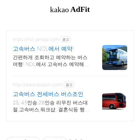
https://nol.yanolja.com
광고
고속버스 NOL에서 예약!
간편하게 조회하고 예약하는 버스
여행! NOL에서 고속버스 예약해
요! 고속버스
http://www.busjoin.com/
광고
고속버스 전세버스 버스조인
25, 45인승.28인승 리무진 버스대
절,고속버스,워크샵, 결혼식등 행사
버스대절