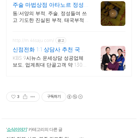
주술 마법상점 아타노르 정성
들여 기도하여 쓴 부적
동/서양의 부적, 주술, 정성들여 쓰
고 기도한 진실된 부적, 태국부적
총망라
http://m.46saju.com/
광고
신점전화 1:1 상담사 추천 국내
최초개통 운세상담26주년
KBS 9시뉴스 운세상담 성공업체
보도, 업계최대 단골고객 약 130만
개 리얼후기
3
구독하기
'
소식이야기
' 카테고리의 다른 글