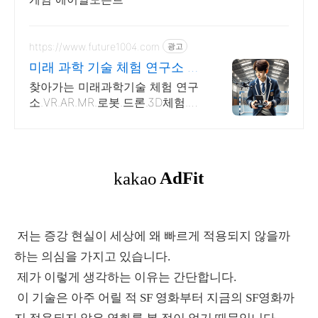
https://www.future1004.com
광고
미래 과학 기술 체험 연구소 친
절상담/1:1교육/4차산업
찾아가는 미래과학기술 체험 연구
소.VR.AR.MR.로봇.드론.3D체험.대
여.행사 .이벤트.4족보행로봇.포토
부스.워킹공룡.미래 친환경 자전거
체험.미래 에너지 체험.
저는 증강 현실이 세상에 왜 빠르게 적용되지 않을까
하는 의심을 가지고 있습니다.
제가 이렇게 생각하는 이유는 간단합니다.
이 기술은 아주 어릴 적 SF 영화부터 지금의 SF영화까