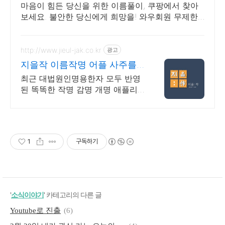
마음이 힘든 당신을 위한 이름풀이, 쿠팡에서 찾아
보세요. 불안한 당신에게 희망을! 와우회원 무제한
무료배송으로 만나세요.
http://www.jieul-jak.co.kr
광고
지을작 이름작명 어플 사주를
보완하는 이름 추천
최근 대법원인명용한자 모두 반영
된 똑똑한 작명 감명 개명 애플리
케이션.
1
구독하기
'
소식이야기
' 카테고리의 다른 글
Youtube로 진출
(6)